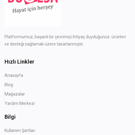
Lokasyon
TRY (₺)
Dil
Platformumuz, başarılı bir çevrimiçi ihtiyaç duyduğunuz ürünleri
ve desteği sağlamak üzere tasarlanmıştır.
Türkçe
İngilizce
Hızlı Linkler
Anasayfa
Blog
Mağazalar
Yardım Merkezi
Bilgi
Kullanım Şartları