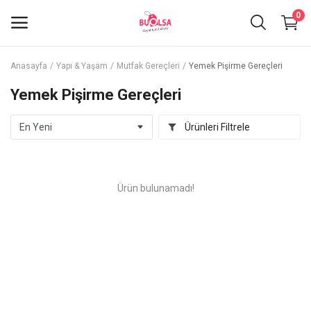
0
Anasayfa
Yapı & Yaşam
Mutfak Gereçleri
Yemek Pişirme Gereçleri
Hemen
Yemek Pişirme Gereçleri
Sat
Ürünleri Filtrele
Giyim & Aksesuar
Kozmetik & Bakım
Ürün bulunamadı!
Elektronik & Dijital
Anne & Bebek
Spor & Ekipman
Eğitim & Eğlence