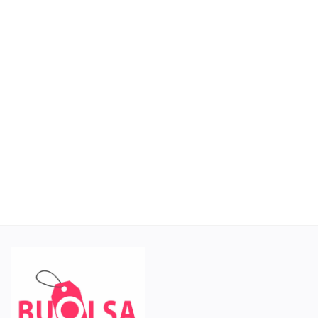
Yapı & Yaşam
Araç & Parça
Sanayi Ürünleri
DİĞER
Favorilerim
Bize Ulaşın
Blog
Satıcı Ol
Giriş
Kayıt ol