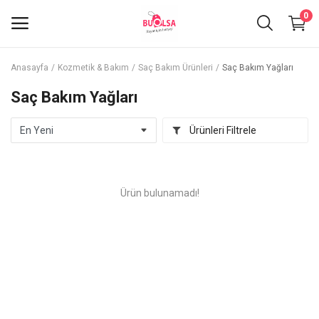
0
Anasayfa
Kozmetik & Bakım
Saç Bakım Ürünleri
Saç Bakım Yağları
Hemen
Saç Bakım Yağları
Sat
Ürünleri Filtrele
Giyim & Aksesuar
Kozmetik & Bakım
Ürün bulunamadı!
Elektronik & Dijital
Anne & Bebek
Spor & Ekipman
Eğitim & Eğlence