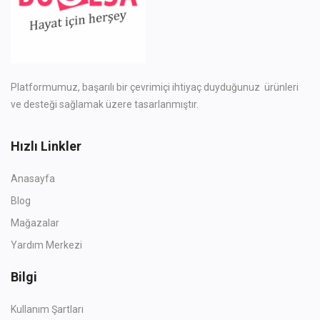
Lokasyon
TRY (₺)
Dil
Platformumuz, başarılı bir çevrimiçi ihtiyaç duyduğunuz ürünleri
ve desteği sağlamak üzere tasarlanmıştır.
Türkçe
İngilizce
Hızlı Linkler
Anasayfa
Blog
Mağazalar
Yardım Merkezi
Bilgi
Kullanım Şartları