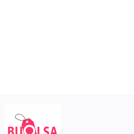
Yapı & Yaşam
Araç & Parça
Sanayi Ürünleri
DİĞER
Favorilerim
Bize Ulaşın
Blog
Satıcı Ol
Giriş
Kayıt ol